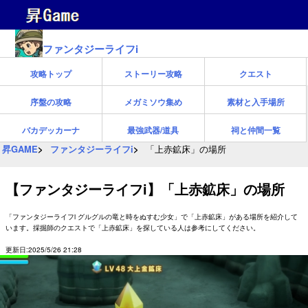
ファンタジーライフi
攻略トップ
ストーリー攻略
クエスト
序盤の攻略
メガミソウ集め
素材と入手場所
バカデッカーナ
最強武器/道具
祠と仲間一覧
昇GAME
ファンタジーライフi
「上赤鉱床」の場所
【ファンタジーライフi】「上赤鉱床」の場所
「ファンタジーライフi グルグルの竜と時をぬすむ少女」で「上赤鉱床」がある場所を紹介して
います。採掘師のクエストで「上赤鉱床」を探している人は参考にしてください。
更新日:2025/5/26 21:28