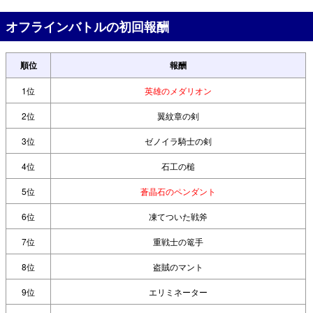
オフラインバトルの初回報酬
順位
報酬
1位
英雄のメダリオン
2位
翼紋章の剣
3位
ゼノイラ騎士の剣
4位
石工の槌
5位
蒼晶石のペンダント
6位
凍てついた戦斧
7位
重戦士の篭手
8位
盗賊のマント
9位
エリミネーター