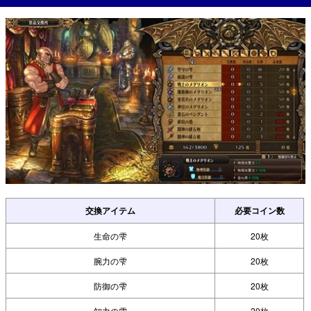
交換アイテム
必要コイン数
生命の雫
20枚
腕力の雫
20枚
防御の雫
20枚
知力の雫
20枚