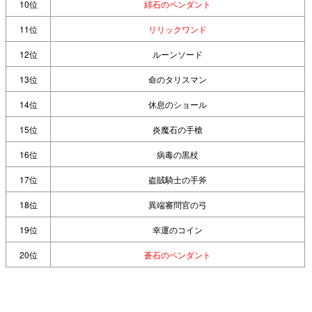
10位
緋石のペンダント
11位
リリックワンド
12位
ルーンソード
13位
命のタリスマン
14位
休息のショール
15位
炎魔石の手槍
16位
病毒の黒杖
17位
盗賊騎士の手斧
18位
異端審問官の弓
19位
幸運のコイン
20位
蒼石のペンダント