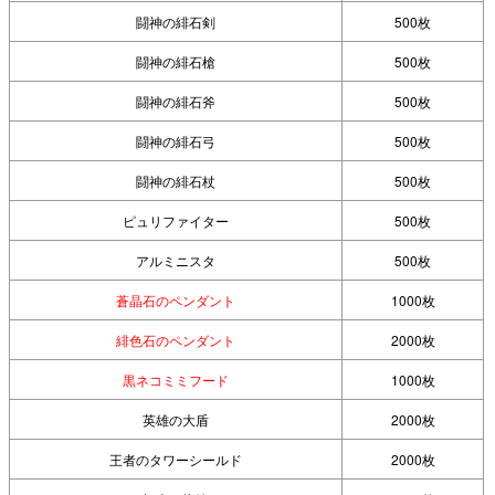
闘神の緋石剣
500枚
闘神の緋石槍
500枚
闘神の緋石斧
500枚
闘神の緋石弓
500枚
闘神の緋石杖
500枚
ピュリファイター
500枚
アルミニスタ
500枚
蒼晶石のペンダント
1000枚
緋色石のペンダント
2000枚
黒ネコミミフード
1000枚
英雄の大盾
2000枚
王者のタワーシールド
2000枚