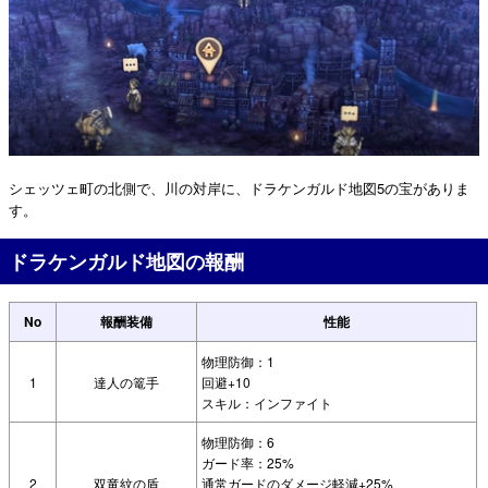
シェッツェ町の北側で、川の対岸に、ドラケンガルド地図5の宝がありま
す。
ドラケンガルド地図の報酬
No
報酬装備
性能
物理防御：1
1
達人の篭手
回避+10
スキル：インファイト
物理防御：6
ガード率：25%
2
双竜紋の盾
通常ガードのダメージ軽減+25%