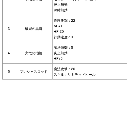
炎上無効
凍結無効
物理攻撃：22
AP+1
3
破滅の黒塊
HP-30
行動速度-10
魔法防御：8
4
火竜の指輪
炎上無効
HP+5
魔法攻撃：20
5
プレシャスロッド
スキル：リミテッドヒール