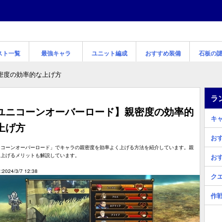
スト一覧
最強キャラ
ユニット編成
おすすめ装備
石板の
密度の効率的な上げ方
ラ
ユニコーンオーバーロード】親密度の効率的
キ
上げ方
お
ニコーンオーバーロード」でキャラの親密度を効率よく上げる方法を紹介しています。親
を上げるメリットも解説しています。
お
2024/3/7 12:38
ク
作