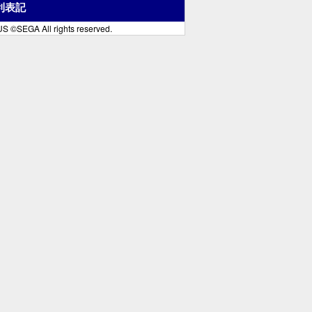
利表記
S ©SEGA All rights reserved.