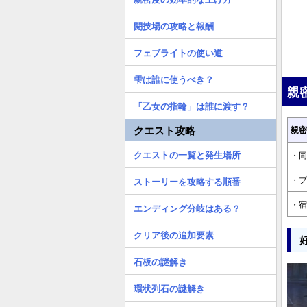
闘技場の攻略と報酬
フェブライトの使い道
雫は誰に使うべき？
親
「乙女の指輪」は誰に渡す？
クエスト攻略
親密
クエストの一覧と発生場所
・同
・プ
ストーリーを攻略する順番
・宿
エンディング分岐はある？
クリア後の追加要素
石板の謎解き
環状列石の謎解き