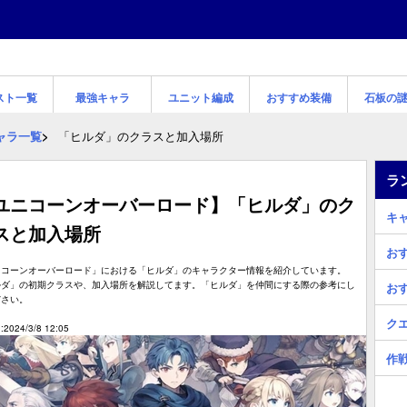
スト一覧
最強キャラ
ユニット編成
おすすめ装備
石板の
ャラ一覧
「ヒルダ」のクラスと加入場所
ラ
ユニコーンオーバーロード】「ヒルダ」のク
キ
スと加入場所
お
ニコーンオーバーロード」における「ヒルダ」のキャラクター情報を紹介しています。
ルダ」の初期クラスや、加入場所を解説してます。「ヒルダ」を仲間にする際の参考にし
お
ださい。
ク
2024/3/8 12:05
作