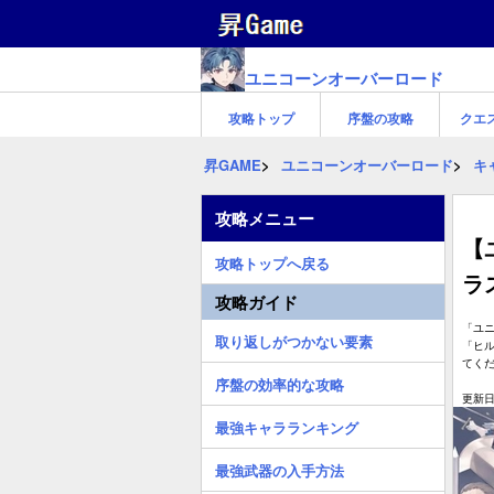
ユニコーンオーバーロード
攻略トップ
序盤の攻略
クエ
昇GAME
ユニコーンオーバーロード
キ
攻略メニュー
【
攻略トップへ戻る
ラ
攻略ガイド
「ユ
取り返しがつかない要素
「ヒ
てく
序盤の効率的な攻略
更新日:
最強キャラランキング
最強武器の入手方法