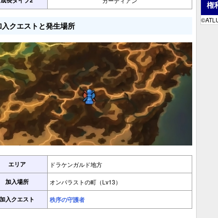
成長タイプ2
ガーディアン
権
©ATLU
加入クエストと発生場所
エリア
ドラケンガルド地方
加入場所
オンパラストの町（Lv13）
加入クエスト
秩序の守護者