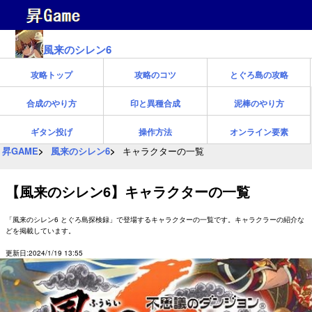
風来のシレン6
攻略トップ
攻略のコツ
とぐろ島の攻略
合成のやり方
印と異種合成
泥棒のやり方
ギタン投げ
操作方法
オンライン要素
昇GAME
風来のシレン6
キャラクターの一覧
【風来のシレン6】キャラクターの一覧
「風来のシレン6 とぐろ島探検録」で登場するキャラクターの一覧です。キャラクラーの紹介な
どを掲載しています。
更新日:2024/1/19 13:55