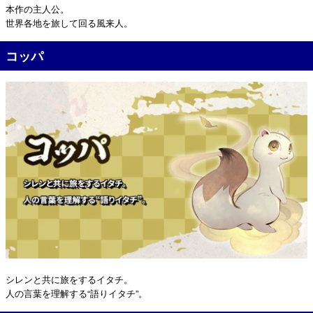
本作の主人公。
世界各地を旅して回る風来人。
コッパ
シレンと共に旅をするイタチ。
人の言葉を理解する“語りイタチ”。