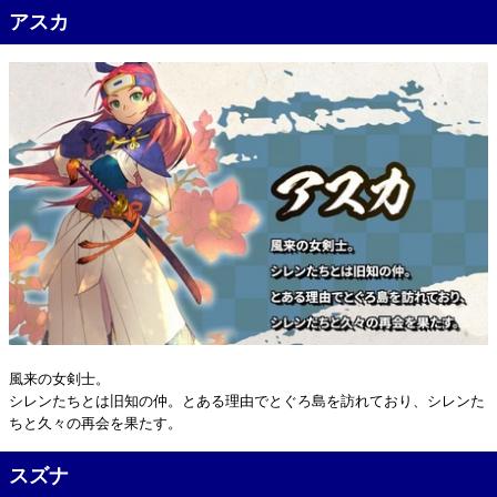
アスカ
風来の女剣士。
シレンたちとは旧知の仲。とある理由でとぐろ島を訪れており、シレンた
ちと久々の再会を果たす。
スズナ