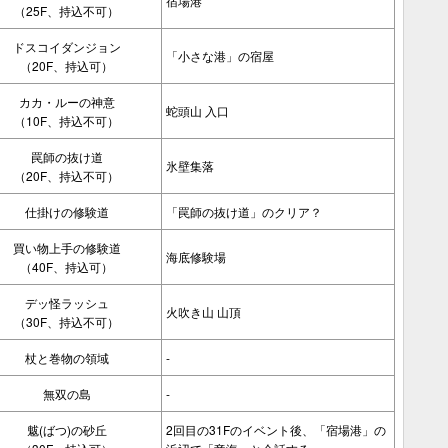
宿場港
（25F、持込不可）
ドスコイダンジョン
「小さな港」の宿屋
（20F、持込可）
カカ・ルーの神意
蛇頭山 入口
（10F、持込不可）
罠師の抜け道
氷壁集落
（20F、持込不可）
仕掛けの修験道
「罠師の抜け道」のクリア？
買い物上手の修験道
海底修験場
（40F、持込可）
デッ怪ラッシュ
火吹き山 山頂
（30F、持込不可）
杖と巻物の領域
-
無双の島
-
魃(ばつ)の砂丘
2回目の31Fのイベント後、「宿場港」の