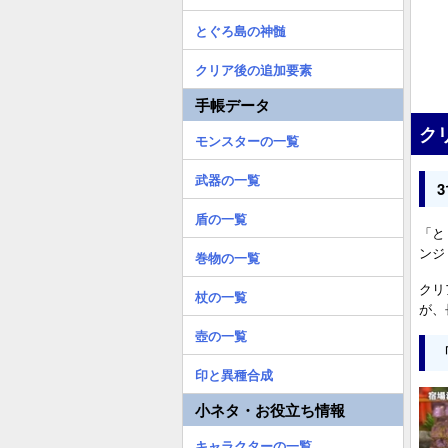
とぐろ島の神髄
クリア後の追加要素
手帳データ
ク
モンスターの一覧
武器の一覧
盾の一覧
「と
ンジ
巻物の一覧
クリ
杖の一覧
が、
壺の一覧
印と異種合成
小ネタ・お役立ち情報
キャラクターの一覧