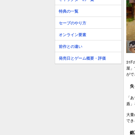
特典の一覧
セーブのやり方
オンライン要素
前作との違い
発売日とゲーム概要・評価
31
屋」
がで
失
「あ
盾」
大量
でき
鍛