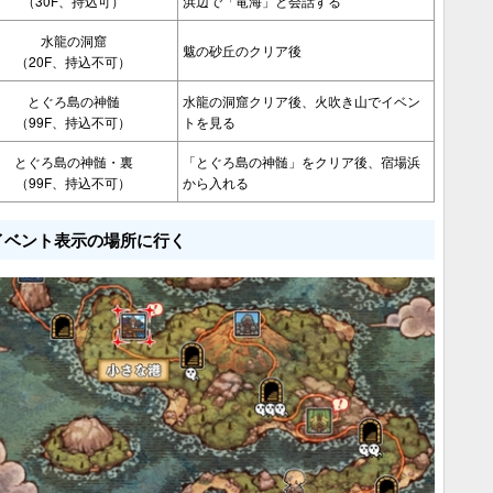
（30F、持込可）
浜辺で「竜海」と会話する
水龍の洞窟
魃の砂丘のクリア後
（20F、持込不可）
とぐろ島の神髄
水龍の洞窟クリア後、火吹き山でイベン
（99F、持込不可）
トを見る
とぐろ島の神髄・裏
「とぐろ島の神髄」をクリア後、宿場浜
（99F、持込不可）
から入れる
イベント表示の場所に行く