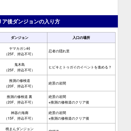
リア後ダンジョンの入り方
ダンジョン
入口の場所
ヤマカガシ峠
忍者の隠れ里
（25F、持込不可）
鬼木島
ヒビキとトゥガイのイベントを進める？
（25F、持込不可）
推測の修検道
絶景の岩間
（20F、持込不可）
推測の修検道 裏
絶景の岩間
（20F、持込不可）
※推測の修検道のクリア後
神器の海廊
絶景の岩間
（15F、持込不可）
※推測の修検道のクリア後
桃まんダンジョン