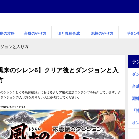
島の攻略
合成のやり方
印と異種合成
泥棒のやり方
ギタン
ンジョンと入り方
ラ
風来のシレン6】クリア後とダンジョンと入
ダ
方
合
来のシレン6 とぐろ島探検録」におけるクリア後の追加コンテンツを紹介しています。ク
後ダンジョンの入り方を知りたい人は参考にしてください。
泥
2024/1/31 12:41
「
オ