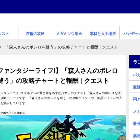
エスト
序盤の攻略
メガミソウ集め
素材と入手場所
バカデッ
「森人さんのボレロを縫う」の攻略チャートと報酬 | クエスト
ラ
ファンタジーライフi】「森人さんのボレロ
バ
縫う」の攻略チャートと報酬 | クエスト
最
ンタジーライフi グルグルの竜と時をぬすむ少女」のクエスト「森人さんのボレロを縫
の攻略チャートです。「森人さんのボレロを縫う」の攻略ポイントや、納品アイテムの入
祠
法を解説しています。
メ
2025/5/23 03:32
最
素