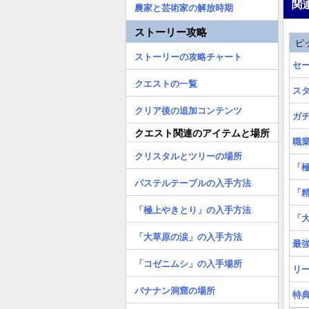
関
農家と芸術家の解放時期
ストーリー攻略
ピ
ストーリーの攻略チャート
セ
クエストの一覧
ス
クリア後の追加コンテンツ
ガ
クエスト関連のアイテムと場所
職
クリスタルとツリーの場所
「
パステルテーブルの入手方法
「
「極上やきとり」の入手方法
「
「大草原の涙」の入手方法
最強
「コゼニムシ」の入手場所
リ
バナナン洞窟の場所
特典