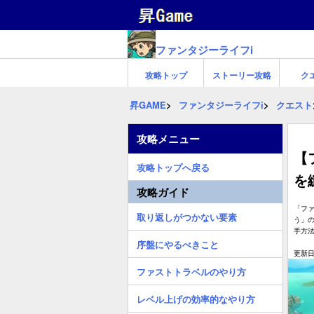
ファンタジーライフi
攻略トップ
ストーリー攻略
ク
昇GAME
ファンタジーライフi
クエスト
攻略メニュー
【
攻略トップへ戻る
を
攻略ガイド
「ファ
取り返しがつかない要素
う」
手方
序盤にやるべきこと
更新日:
ファストトラベルのやり方
レベル上げの効率的なやり方