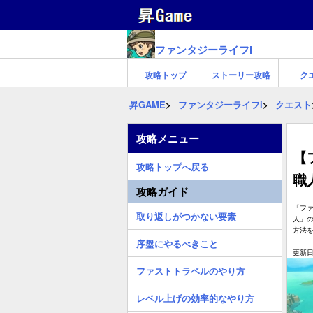
ファンタジーライフi
攻略トップ
ストーリー攻略
ク
昇GAME
ファンタジーライフi
クエスト
攻略メニュー
【
攻略トップへ戻る
職
攻略ガイド
「ファ
取り返しがつかない要素
人」
方法
序盤にやるべきこと
更新日:
ファストトラベルのやり方
レベル上げの効率的なやり方