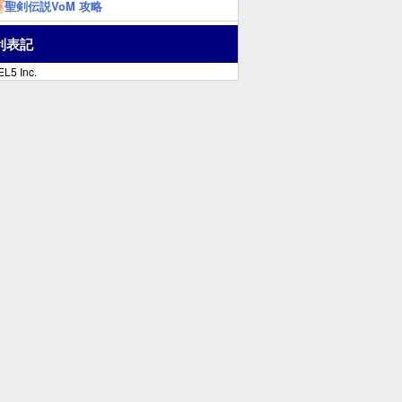
聖剣伝説VoM 攻略
利表記
L5 Inc.