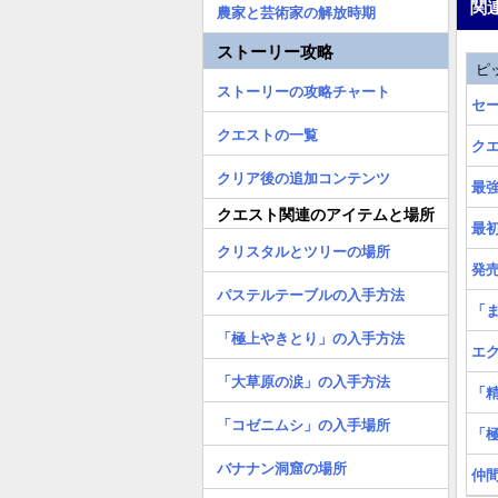
関
農家と芸術家の解放時期
ストーリー攻略
ピ
ストーリーの攻略チャート
セ
クエストの一覧
ク
クリア後の追加コンテンツ
最強
クエスト関連のアイテムと場所
最
クリスタルとツリーの場所
発
パステルテーブルの入手方法
「
「極上やきとり」の入手方法
エ
「大草原の涙」の入手方法
「
「コゼニムシ」の入手場所
「
バナナン洞窟の場所
仲