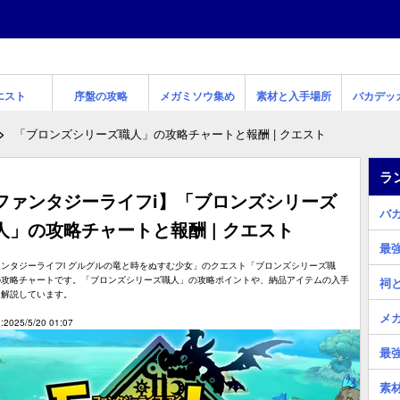
エスト
序盤の攻略
メガミソウ集め
素材と入手場所
バカデッ
「ブロンズシリーズ職人」の攻略チャートと報酬 | クエスト
ラ
ファンタジーライフi】「ブロンズシリーズ
バ
人」の攻略チャートと報酬 | クエスト
最
ンタジーライフi グルグルの竜と時をぬすむ少女」のクエスト「ブロンズシリーズ職
の攻略チャートです。「ブロンズシリーズ職人」の攻略ポイントや、納品アイテムの入手
祠
を解説しています。
メ
2025/5/20 01:07
最
素