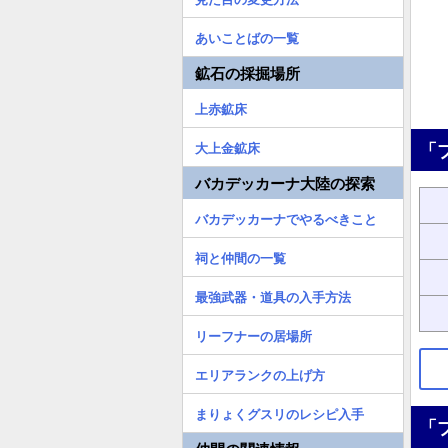
あいことばの一覧
鉱石の採掘場所
上赤鉱床
「
大上金鉱床
バカデッカーナ大陸の探索
バカデッカーナでやるべきこと
祠と仲間の一覧
最強武器・道具の入手方法
リーフナーの居場所
エリアランクの上げ方
まりょくグスリのレシピ入手
「