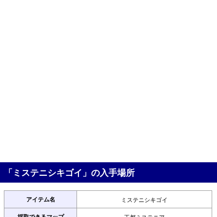
「ミステニシキゴイ」の入手場所
アイテム名
ミステニシキゴイ
採取できるマップ
王都ミステニア