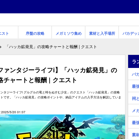
エスト
序盤の攻略
メガミソウ集め
素材と入手場所
バカデッ
「ハッカ鉱発見」の攻略チャートと報酬 | クエスト
ラ
ファンタジーライフi】「ハッカ鉱発見」の
バ
略チャートと報酬 | クエスト
最
ンタジーライフi グルグルの竜と時をぬすむ少女」のクエスト「ハッカ鉱発見」の攻略
ートです。「ハッカ鉱発見」の攻略ポイントや、納品アイテムの入手方法を解説していま
祠
メ
2025/5/20 01:07
最
素