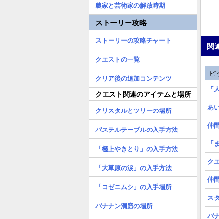
農家と芸術家の解放時期
ストーリー攻略
ストーリーの攻略チャート
関
クエストの一覧
ピ
クリア後の追加コンテンツ
「
クエスト関連のアイテムと場所
あ
クリスタルとツリーの場所
仲
パステルテーブルの入手方法
「
「極上やきとり」の入手方法
ク
「大草原の涙」の入手方法
仲
「コゼニムシ」の入手場所
ス
バナナン洞窟の場所
バ