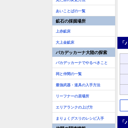
あいことばの一覧
鉱石の採掘場所
上赤鉱床
「
大上金鉱床
バカデッカーナ大陸の探索
バカデッカーナでやるべきこと
祠と仲間の一覧
最強武器・道具の入手方法
リーフナーの居場所
エリアランクの上げ方
まりょくグスリのレシピ入手
「