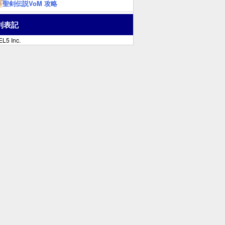
聖剣伝説VoM 攻略
利表記
L5 Inc.