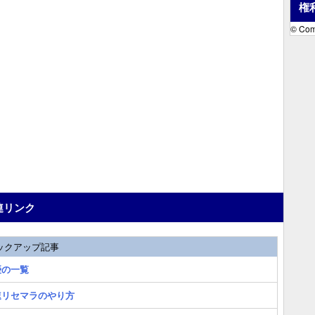
権
© Co
連リンク
ックアップ記事
優の一覧
速リセマラのやり方