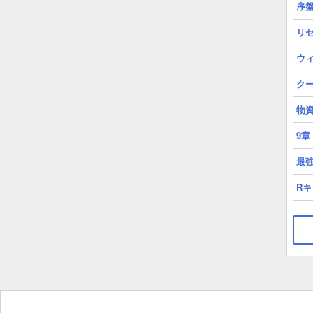
序
リ
ウ
ク
物
9
最強
R