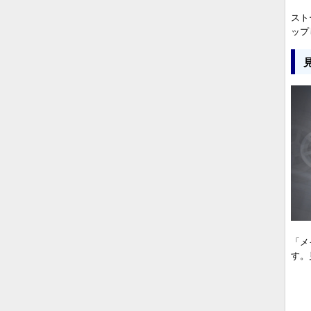
スト
ップ
「メ
す。