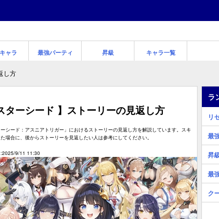
キャラ
最強パーティ
昇級
キャラ一覧
返し方
ラ
スターシード 】ストーリーの見返し方
リ
ターシード：アスニアトリガー」におけるストーリーの見返し方を解説しています。スキ
最
した場合に、後からストーリーを見返したい人は参考にしてください。
2025/9/11 11:30
昇
最
ク