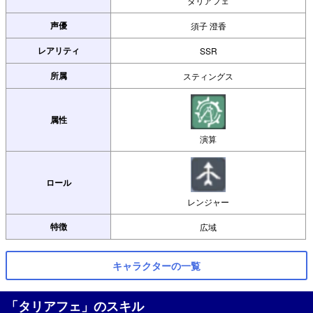
タリアフェ
声優
須子 澄香
レアリティ
SSR
所属
スティングス
属性
演算
ロール
レンジャー
特徴
広域
キャラクターの一覧
「タリアフェ」のスキル