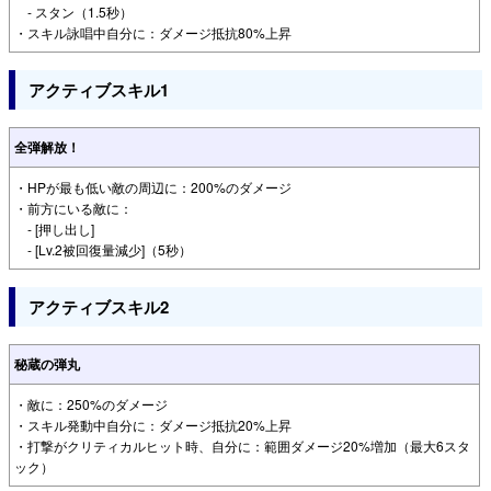
- スタン（1.5秒）
・スキル詠唱中自分に：ダメージ抵抗80%上昇
アクティブスキル1
全弾解放！
・HPが最も低い敵の周辺に：200%のダメージ
・前方にいる敵に：
- [押し出し]
- [Lv.2被回復量減少]（5秒）
アクティブスキル2
秘蔵の弾丸
・敵に：250%のダメージ
・スキル発動中自分に：ダメージ抵抗20%上昇
・打撃がクリティカルヒット時、自分に：範囲ダメージ20%増加（最大6スタ
ック）