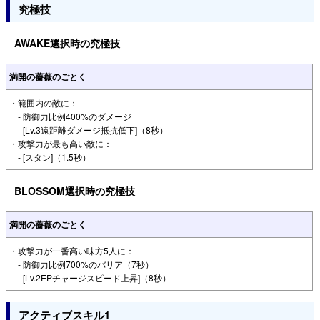
究極技
AWAKE選択時の究極技
満開の薔薇のごとく
・範囲内の敵に：
- 防御力比例400%のダメージ
- [Lv.3遠距離ダメージ抵抗低下]（8秒）
・攻撃力が最も高い敵に：
- [スタン]（1.5秒）
BLOSSOM選択時の究極技
満開の薔薇のごとく
・攻撃力が一番高い味方5人に：
- 防御力比例700%のバリア（7秒）
- [Lv.2EPチャージスピード上昇]（8秒）
アクティブスキル1