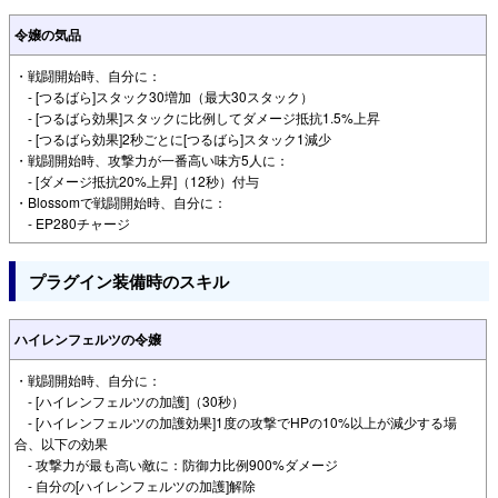
令嬢の気品
・戦闘開始時、自分に：
- [つるばら]スタック30増加（最大30スタック）
- [つるばら効果]スタックに比例してダメージ抵抗1.5%上昇
- [つるばら効果]2秒ごとに[つるばら]スタック1減少
・戦闘開始時、攻撃力が一番高い味方5人に：
- [ダメージ抵抗20%上昇]（12秒）付与
・Blossomで戦闘開始時、自分に：
- EP280チャージ
プラグイン装備時のスキル
ハイレンフェルツの令嬢
・戦闘開始時、自分に：
- [ハイレンフェルツの加護]（30秒）
- [ハイレンフェルツの加護効果]1度の攻撃でHPの10%以上が減少する場
合、以下の効果
- 攻撃力が最も高い敵に：防御力比例900%ダメージ
- 自分の[ハイレンフェルツの加護]解除