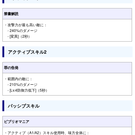
禁書解読
・攻撃力が最も高い敵に：
- 240%のダメージ
- [変異]（2秒）
アクティブスキル2
罪の告発
・範囲内の敵に：
- 210%のダメージ
- [Lv.4防御力低下]（5秒）
パッシブスキル
ビブリオマニア
・アクティブ（A1/A2）スキル使用時、味方全体に：