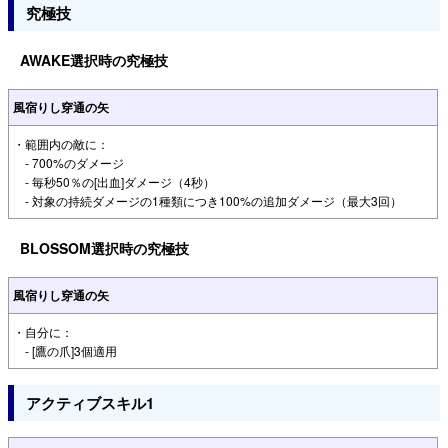
究極技
AWAKE選択時の究極技
風宿りし穿通の矢
・範囲内の敵に：
- 700%のダメージ
- 毎秒50％の[出血]ダメージ（4秒）
- 対象の持続ダメージの1種類につき100%の追加ダメージ（最大3回）
BLOSSOM選択時の究極技
風宿りし穿通の矢
・自分に：
- [鷹の爪]3個適用
アクティブスキル1