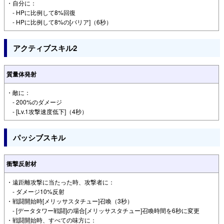
・自分に：
- HPに比例して8%回復
- HPに比例して8%の[バリア]（6秒）
アクティブスキル2
質量体発射
・敵に：
- 200%のダメージ
- [Lv.1攻撃速度低下]（4秒）
パッシブスキル
衝撃反射材
・遠距離攻撃に当たった時、攻撃者に：
- ダメージ10%反射
・戦闘開始時[メリッサスタチュー]召喚（3秒）
- [データタワー戦闘]の場合[メリッサスタチュー]召喚時間を6秒に変更
・戦闘開始時、すべての味方に：