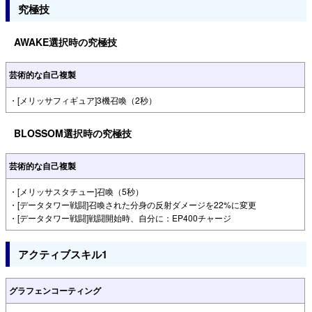
究極技
AWAKE選択時の究極技
芸術的な自己複製
・[メリッサフィギュア]3機召喚（2秒）
BLOSSOM選択時の究極技
芸術的な自己複製
・[メリッサスタチュー]召喚（5秒）
・[データタワー戦闘]召喚された分身の反射ダメージを22%に変更
・[データタワー戦闘]戦闘開始時、自分に：EP400チャージ
アクティブスキル1
グラフェンコーティング