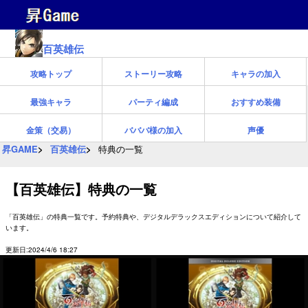
百英雄伝
攻略トップ
ストーリー攻略
キャラの加入
最強キャラ
パーティ編成
おすすめ装備
金策（交易）
バババ様の加入
声優
昇GAME
百英雄伝
特典の一覧
【百英雄伝】特典の一覧
「百英雄伝」の特典一覧です。予約特典や、デジタルデラックスエディションについて紹介して
います。
更新日:2024/4/6 18:27