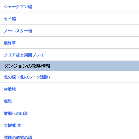
シャークマン編
セイ編
ノールスター領
最終章
クリア後と周回プレイ
ダンジョンの攻略情報
北の森（北のルーン遺跡）
赤歌峠
廃坑
故郷への山道
大樹林 東
試練の儀式の場