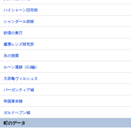
ハイシャーン旧市街
シャンダール岩稜
砂漠の巣穴
魔導レンズ研究所
氷の洞窟
ルーン遺跡（CJ編）
大岩亀ヴィルシュヌ
バーガンティア城
帝国軍本陣
ガルドヘブン城
町のデータ