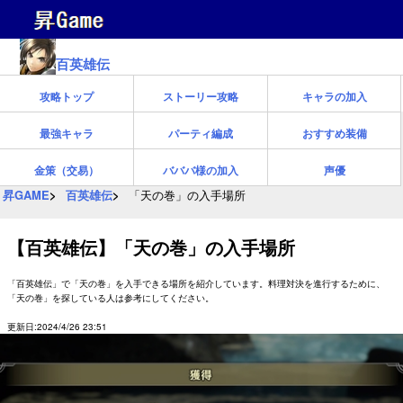
百英雄伝
攻略トップ
ストーリー攻略
キャラの加入
最強キャラ
パーティ編成
おすすめ装備
金策（交易）
バババ様の加入
声優
昇GAME
百英雄伝
「天の巻」の入手場所
【百英雄伝】「天の巻」の入手場所
「百英雄伝」で「天の巻」を入手できる場所を紹介しています。料理対決を進行するために、
「天の巻」を探している人は参考にしてください。
更新日:2024/4/26 23:51