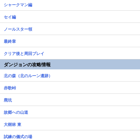
シャークマン編
セイ編
ノールスター領
最終章
クリア後と周回プレイ
ダンジョンの攻略情報
北の森（北のルーン遺跡）
赤歌峠
廃坑
故郷への山道
大樹林 東
試練の儀式の場