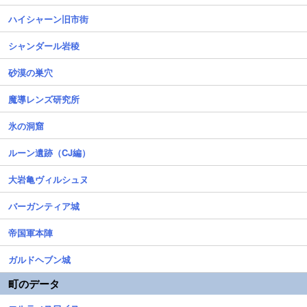
ハイシャーン旧市街
シャンダール岩稜
砂漠の巣穴
魔導レンズ研究所
氷の洞窟
ルーン遺跡（CJ編）
大岩亀ヴィルシュヌ
バーガンティア城
帝国軍本陣
ガルドヘブン城
町のデータ