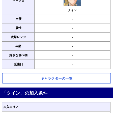
キャラ名
クイン
声優
-
属性
-
攻撃レンジ
-
年齢
-
好きな食べ物
-
誕生日
-
キャラクターの一覧
「クイン」の加入条件
加入エリア