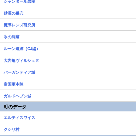
シャンダール岩稜
砂漠の巣穴
魔導レンズ研究所
氷の洞窟
ルーン遺跡（CJ編）
大岩亀ヴィルシュヌ
バーガンティア城
帝国軍本陣
ガルドヘブン城
町のデータ
エルティスワイス
クシリ村