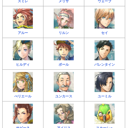
スミレ
メリサ
ウェーブ
アルー
リルン
セイ
ヒルディ
ポール
バレンタイン
ぺリエール
ユンカース
ユーミル
サビーネ
アイリス
スカーシュ