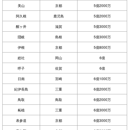
美山
京都
5億2000万
阿久根
鹿児島
5億2000万
醒ヶ井
滋賀
5億3000万
隠岐
島根
5億3000万
伊根
京都
5億8000万
総社
岡山
6億
呼子
佐賀
6億
日南
宮崎
6億1000万
紀伊長島
三重
6億2000万
鳥取
鳥取
6億2000万
柘植
三重
6億3000万
表参道
京都
6億3000万