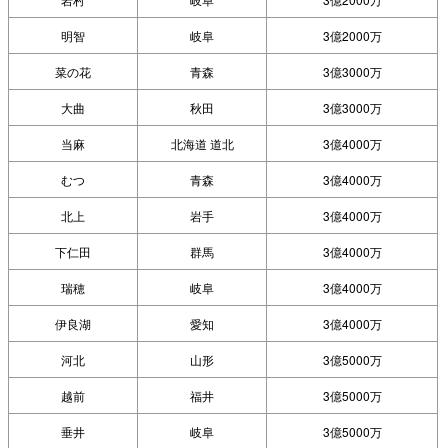
明智
岐阜
3億2000万
菜の花
青森
3億3000万
大曲
秋田
3億3000万
当麻
北海道 道北
3億4000万
むつ
青森
3億4000万
北上
岩手
3億4000万
下仁田
群馬
3億4000万
瑞穂
岐阜
3億4000万
伊良湖
愛知
3億4000万
河北
山形
3億5000万
越前
福井
3億5000万
垂井
岐阜
3億5000万