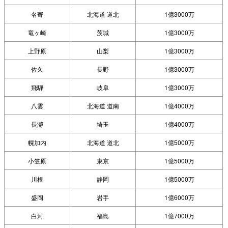
名寄
北海道 道北
1億3000万
竜ヶ崎
茨城
1億3000万
上野原
山梨
1億3000万
佐久
長野
1億3000万
飛騨
岐阜
1億3000万
八雲
北海道 道南
1億4000万
長瀞
埼玉
1億4000万
幌加内
北海道 道北
1億5000万
小笠原
東京
1億5000万
川根
静岡
1億5000万
盛岡
岩手
1億6000万
白河
福島
1億7000万