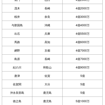
茂木
長崎
4億2000万
桜井
奈良
4億3000万
与那国島
沖縄
4億4000万
出石
兵庫
4億5500万
馬路
高知
4億6000万
網野
京都
4億7000万
島原
長崎
4億7000万
紀の川
和歌山
4億9000万
唐津
佐賀
5億
佐賀関
大分
5億
沖永良部島
鹿児島
5億
徳之島
鹿児島
5億1000万