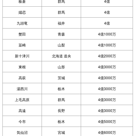
板倉
群馬
4億
嬬恋
群馬
4億
九頭竜
福井
4億
蟹田
青森
4億1000万
韮崎
山梨
4億1000万
新十津川
北海道 道央
4億2000万
東根
山形
4億3000万
高萩
茨城
4億3000万
湯西川
栃木
4億3000万
上毛高原
群馬
4億3000万
高遠
長野
4億3000万
今市
栃木
4億5000万
気仙沼
宮城
4億6000万