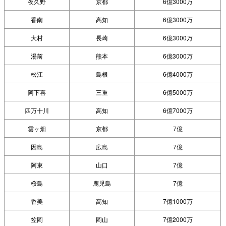
夜久野
京都
6億3000万
香南
高知
6億3000万
大村
長崎
6億3000万
湯前
熊本
6億3000万
松江
島根
6億4000万
阿下喜
三重
6億5000万
四万十川
高知
6億7000万
雲ヶ畑
京都
7億
因島
広島
7億
阿東
山口
7億
桜島
鹿児島
7億
香美
高知
7億1000万
笠岡
岡山
7億2000万