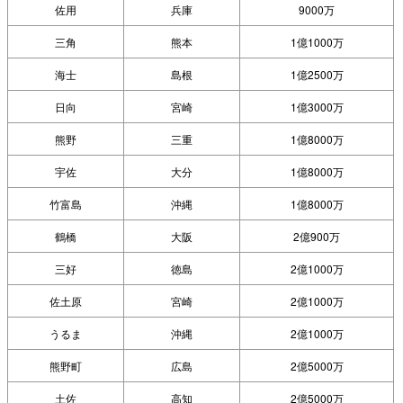
佐用
兵庫
9000万
三角
熊本
1億1000万
海士
島根
1億2500万
日向
宮崎
1億3000万
熊野
三重
1億8000万
宇佐
大分
1億8000万
竹富島
沖縄
1億8000万
鶴橋
大阪
2億900万
三好
徳島
2億1000万
佐土原
宮崎
2億1000万
うるま
沖縄
2億1000万
熊野町
広島
2億5000万
土佐
高知
2億5000万