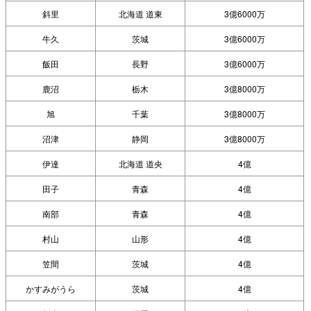
斜里
北海道 道東
3億6000万
牛久
茨城
3億6000万
飯田
長野
3億6000万
鹿沼
栃木
3億8000万
旭
千葉
3億8000万
沼津
静岡
3億8000万
伊達
北海道 道央
4億
田子
青森
4億
南部
青森
4億
村山
山形
4億
笠間
茨城
4億
かすみがうら
茨城
4億