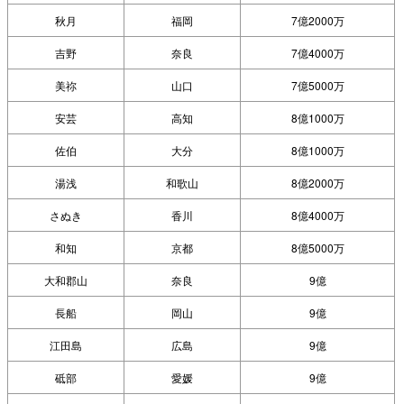
秋月
福岡
7億2000万
吉野
奈良
7億4000万
美祢
山口
7億5000万
安芸
高知
8億1000万
佐伯
大分
8億1000万
湯浅
和歌山
8億2000万
さぬき
香川
8億4000万
和知
京都
8億5000万
大和郡山
奈良
9億
長船
岡山
9億
江田島
広島
9億
砥部
愛媛
9億