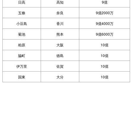
日高
高知
9億
五條
奈良
9億2000万
小豆島
香川
9億4000万
菊池
熊本
9億6000万
柏原
大阪
10億
脇町
徳島
10億
伊万里
佐賀
10億
国東
大分
10億