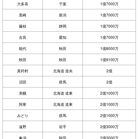
大多喜
千葉
1億7000万
黒崎
新潟
1億7000万
藤枝
静岡
1億7000万
吉良
愛知
1億7000万
能代
秋田
1億8000万
秋田
秋田
1億9100万
真狩村
北海道 道央
2億
沼田
群馬
2億
美幌
北海道 道東
2億1000万
阿寒
北海道 道東
2億1000万
みどり
群馬
2億1000万
遠野
岩手
2億3000万
象潟
秋田
2億3000万