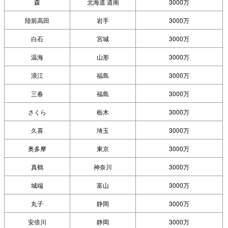
森
北海道 道南
3000万
陸前高田
岩手
3000万
白石
宮城
3000万
温海
山形
3000万
浪江
福島
3000万
三春
福島
3000万
さくら
栃木
3000万
久喜
埼玉
3000万
奥多摩
東京
3000万
真鶴
神奈川
3000万
城端
富山
3000万
丸子
静岡
3000万
安倍川
静岡
3000万