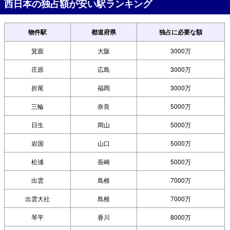
西日本の独占額が安い駅ランキング
物件駅
都道府県
独占に必要な額
箕面
大阪
3000万
庄原
広島
3000万
折尾
福岡
3000万
三輪
奈良
5000万
日生
岡山
5000万
岩国
山口
5000万
松浦
長崎
5000万
出雲
島根
7000万
出雲大社
島根
7000万
琴平
香川
8000万