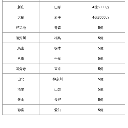
新庄
山形
4億6000万
大槌
岩手
4億8000万
野辺地
青森
5億
須賀川
福島
5億
烏山
栃木
5億
八街
千葉
5億
国分寺
東京
5億
山北
神奈川
5億
清里
山梨
5億
飯山
長野
5億
弥富
愛知
5億