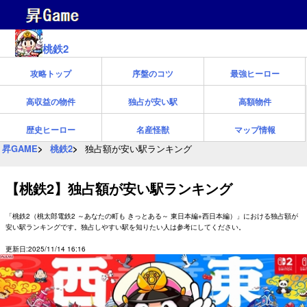
桃鉄2
攻略トップ
序盤のコツ
最強ヒーロー
高収益の物件
独占が安い駅
高額物件
歴史ヒーロー
名産怪獣
マップ情報
昇GAME
桃鉄2
独占額が安い駅ランキング
【桃鉄2】独占額が安い駅ランキング
「桃鉄2（桃太郎電鉄2 ～あなたの町も きっとある～ 東日本編+西日本編）」における独占額が
安い駅ランキングです。独占しやすい駅を知りたい人は参考にしてください。
更新日:2025/11/14 16:16