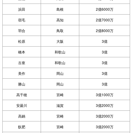
浜田
島根
2億6000万
宿毛
高知
2億7000万
羽合
鳥取
2億8000万
松原
大阪
3億
橋本
和歌山
3億
古座
和歌山
3億
美作
岡山
3億
勝山
岡山
3億
高千穂
宮崎
3億1000万
安曇川
滋賀
3億2000万
高鍋
宮崎
3億2000万
飫肥
宮崎
3億2000万