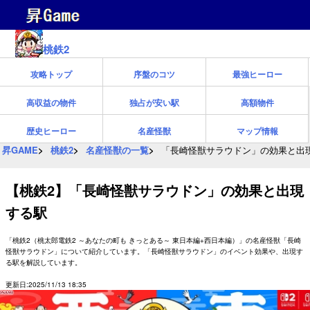
桃鉄2
攻略トップ
序盤のコツ
最強ヒーロー
高収益の物件
独占が安い駅
高額物件
歴史ヒーロー
名産怪獣
マップ情報
昇GAME
桃鉄2
名産怪獣の一覧
「長崎怪獣サラウドン」の効果と出
【桃鉄2】「長崎怪獣サラウドン」の効果と出現
する駅
「桃鉄2（桃太郎電鉄2 ～あなたの町も きっとある～ 東日本編+西日本編）」の名産怪獣「長崎
怪獣サラウドン」について紹介しています。「長崎怪獣サラウドン」のイベント効果や、出現す
る駅を解説しています。
更新日:2025/11/13 18:35