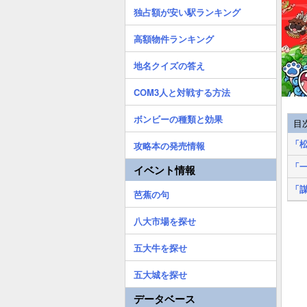
独占額が安い駅ランキング
高額物件ランキング
地名クイズの答え
COM3人と対戦する方法
ボンビーの種類と効果
目
「
攻略本の発売情報
「
イベント情報
「
芭蕉の句
八大市場を探せ
五大牛を探せ
五大城を探せ
データベース