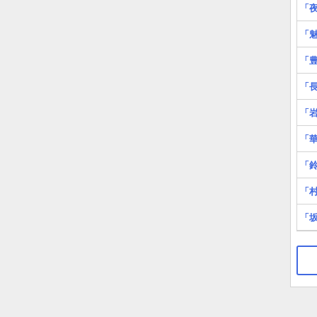
「
「
「
「
「
「
「
「
「