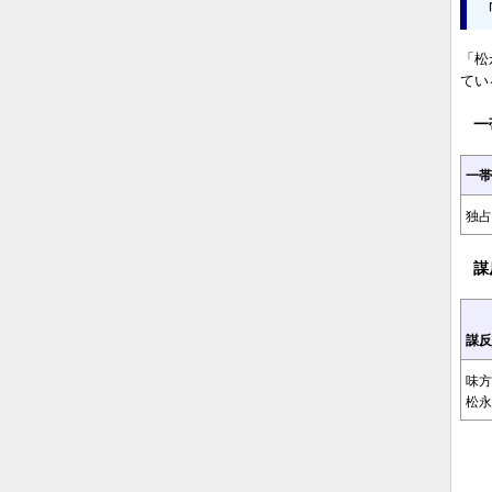
「松
てい
一
一帯
独占
謀
謀反
味方
松永