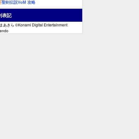
聖剣伝説VoM 攻略
利表記
きら ©Konami Digital Entertainment
tendo