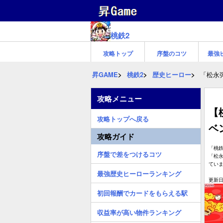
桃鉄2
攻略トップ
序盤のコツ
最強
昇GAME
桃鉄2
歴史ヒーロー
「松永
攻略メニュー
【
攻略トップへ戻る
ベ
攻略ガイド
「桃鉄
序盤で差をつけるコツ
「松
てい
最強歴史ヒーローランキング
更新日:
初回報酬でカードをもらえる駅
収益率が高い物件ランキング