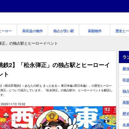
ヒーロー
高収益の物件
独占が安い駅
高額物件
歴史ヒ
弾正」の独占駅とヒーローイベント
ラ
桃鉄2】「松永弾正」の独占駅とヒーローイ
最
ント
収
2（桃太郎電鉄2 ～あなたの町も きっとある～ 東日本編+西日本編）」の歴史ヒーロー
永弾正」について紹介しています。「松永弾正」の独占駅や、ヒーローイベントを解説し
独
ます。
高
2025/11/13 15:02
歴
名