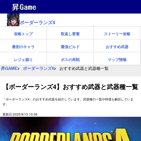
ボーダーランズ4
攻略トップ
取返し要素
ストーリー攻略
最初のキャラ
最強ビルド
おすすめ武器
レジェ掘り
ボスの再戦
マップ情報
昇GAME
ボーダーランズ4
おすすめ武器と武器種一覧
【ボーダーランズ4】おすすめ武器と武器種一覧
「ボーダーランズ4」のおすすめ武器を紹介しています。武器種の一覧や特徴も解説していま
す。
更新日:2025/9/13 10:36