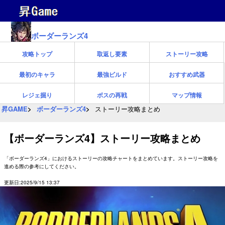
ボーダーランズ4
攻略トップ
取返し要素
ストーリー攻略
最初のキャラ
最強ビルド
おすすめ武器
レジェ掘り
ボスの再戦
マップ情報
昇GAME
ボーダーランズ4
ストーリー攻略まとめ
【ボーダーランズ4】ストーリー攻略まとめ
「ボーダーランズ4」におけるストーリーの攻略チャートをまとめています。ストーリー攻略を
進める際の参考にしてください。
更新日:2025/9/15 13:37