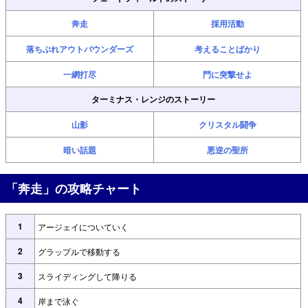
奔走
採用活動
落ちぶれアウトバウンダーズ
考えることばかり
一網打尽
門に突撃せよ
ターミナス・レンジのストーリー
山影
クリスタル闘争
暗い話題
悪逆の聖所
「奔走」の攻略チャート
1
アージェイについていく
2
グラップルで移動する
3
スライディングして降りる
4
岸まで泳ぐ