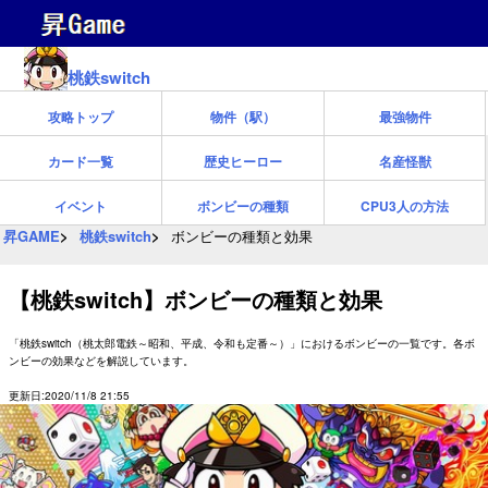
桃鉄switch
攻略トップ
物件（駅）
最強物件
カード一覧
歴史ヒーロー
名産怪獣
イベント
ボンビーの種類
CPU3人の方法
昇GAME
桃鉄switch
ボンビーの種類と効果
【桃鉄switch】ボンビーの種類と効果
「桃鉄switch（桃太郎電鉄～昭和、平成、令和も定番～）」におけるボンビーの一覧です。各ボ
ンビーの効果などを解説しています。
更新日:2020/11/8 21:55