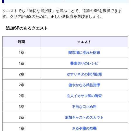
クエストでも「適切な選択肢」を選ぶことで、追加のSPを獲得できま
す。クリア評価Sのために、正しい選択肢を選びましょう。
追加SPのあるクエスト
時期
クエスト
1章
闇市場に流れた財布
1章
蕎麦切りのレシピ
2章
ゆすりネタの抹消依頼
2章
健やかなる武芸指導
2章
玄人イカサマ師の調査
3章
不当な口止め料
3章
追加キャストのスカウト
4章
さる令嬢の危機