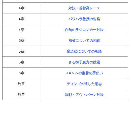
4章
対決・首都高レース
4章
パワハラ教授の告発
4章
白熱のラジコンカー対決
5章
帰省についての相談
5章
脅迫状についての相談
5章
さる御子息方の捜索
5章
＜A＞への復讐の手伝い
終章
ディンゴの遺した意志
終章
決戦・アウトバーン対決