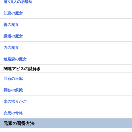
魔女6人の居場所
知恵の魔女
善の魔女
謙遜の魔女
力の魔女
迷路森の魔女
関連アビスの謎解き
巨石の王冠
孤独の祭殿
氷の揺りかご
次元の骨格
元素の習得方法