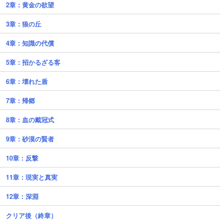
2章：黄金の欲望
3章：狼の丘
4章：知識の代償
5章：招かるざる客
6章：壊れた盾
7章：帰郷
8章：血の戴冠式
9章：砂漠の賢者
10章：反撃
11章：現実と真実
12章：深淵
クリア後（終章）