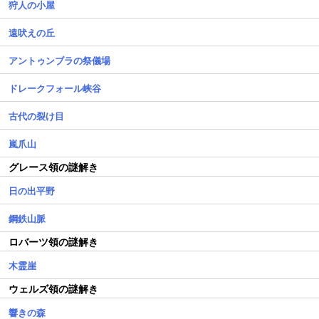
狩人の小屋
遠吠えの丘
アントゥンブラの祭儀場
ドレークフォール峡谷
古代の裂け目
嵐爪山
グレース領の謎解き
日の出平野
鋼鉄山脈
ロバーツ領の謎解き
木霊崖
ウェルズ領の謎解き
響きの森