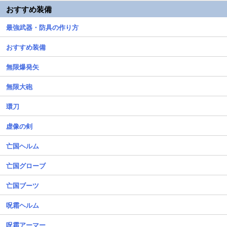
おすすめ装備
最強武器・防具の作り方
おすすめ装備
無限爆発矢
無限大砲
環刀
虚像の剣
亡国ヘルム
亡国グローブ
亡国ブーツ
呪霜ヘルム
呪霜アーマー