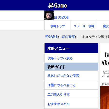
紅の砂漠
攻略トップ
ストーリー攻略
魔女
昇GAME
紅の砂漠
「ミュルディン戦（
攻略メニュー
【
攻略トップへ戻る
戦
攻略ガイド
「紅
取返しがつかない要素
す。
更新日:
序盤にやるべきこと
二刀流のやり方
おすすめスキル