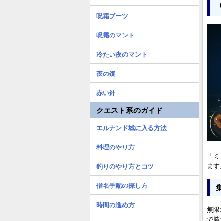
呪霜ブーツ
呪霜のマント
冷たい夜のマント
夜の鏡
赤い針
クエスト系のガイド
エルナンド城に入る方法
料理のやり方
「ミ
ます
釣りのやり方とコツ
指名手配の探し方
時間の進め方
無限
で勝