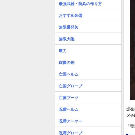
最強武器・防具の作り方
おすすめ装備
無限爆発矢
無限大砲
環刀
虚像の剣
亡国ヘルム
亡国グローブ
亡国ブーツ
爆発
呪霜ヘルム
火炎
呪霜アーマー
「毒
呪霜グローブ