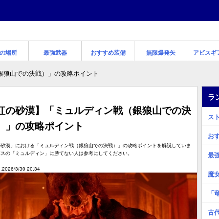
の場所
最強武器
おすすめ装備
無限爆発矢
アビスギ
銀狼山での決戦）」の攻略ポイント
ラ
紅の砂漠】「ミュルディン戦（銀狼山での決
ス
）」の攻略ポイント
お
の砂漠」における「ミュルディン戦（銀狼山での決戦）」の攻略ポイントを解説していま
ボスの「ミュルディン」に勝てない人は参考にしてください。
最
2026/3/30 20:34
魔
「
古