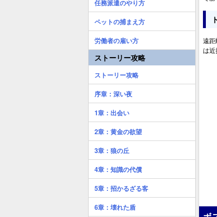
任務派遣のやり方
ペットの捕まえ方
労働者の雇い方
遠距
は近
ストーリー攻略
ストーリー攻略
序章：深い夜
1章：出会い
2章：黄金の欲望
3章：狼の丘
4章：知識の代償
5章：招かるざる客
6章：壊れた盾
ボ