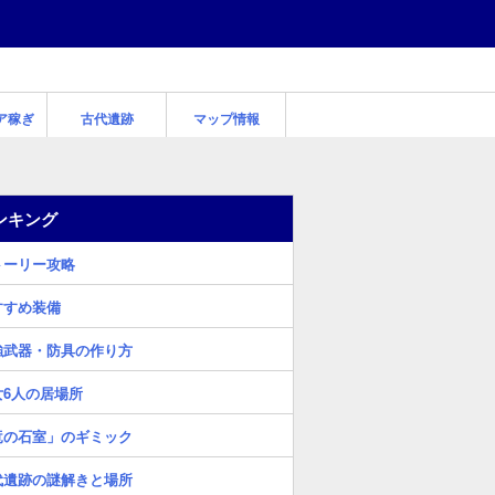
ア稼ぎ
古代遺跡
マップ情報
ンキング
トーリー攻略
すすめ装備
強武器・防具の作り方
女6人の居場所
竜の石室」のギミック
代遺跡の謎解きと場所