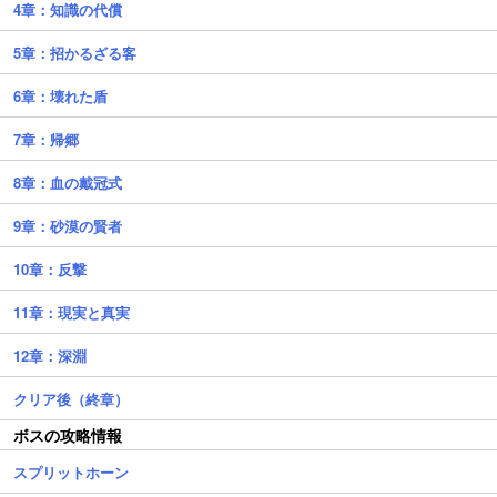
4章：知識の代償
5章：招かるざる客
6章：壊れた盾
7章：帰郷
8章：血の戴冠式
9章：砂漠の賢者
10章：反撃
11章：現実と真実
12章：深淵
クリア後（終章）
ボスの攻略情報
スプリットホーン