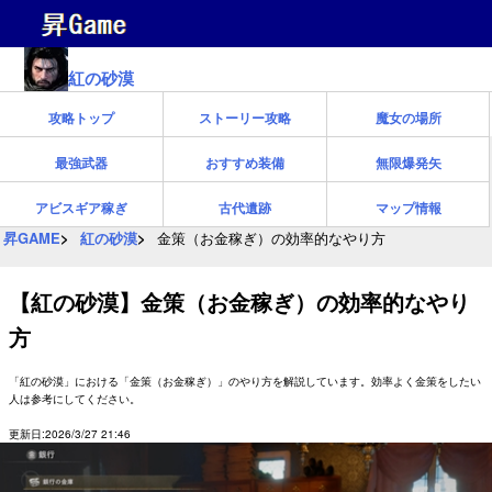
紅の砂漠
攻略トップ
ストーリー攻略
魔女の場所
最強武器
おすすめ装備
無限爆発矢
アビスギア稼ぎ
古代遺跡
マップ情報
昇GAME
紅の砂漠
金策（お金稼ぎ）の効率的なやり方
【紅の砂漠】金策（お金稼ぎ）の効率的なやり
方
「紅の砂漠」における「金策（お金稼ぎ）」のやり方を解説しています。効率よく金策をしたい
人は参考にしてください。
更新日:2026/3/27 21:46