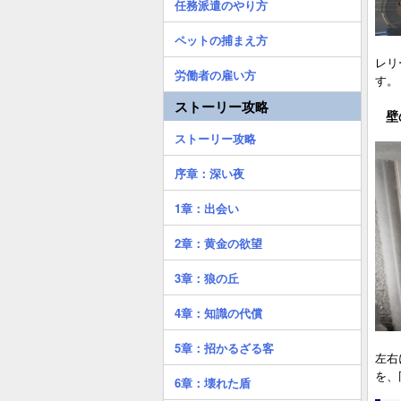
任務派遣のやり方
ペットの捕まえ方
レリ
労働者の雇い方
す。
ストーリー攻略
壁
ストーリー攻略
序章：深い夜
1章：出会い
2章：黄金の欲望
3章：狼の丘
4章：知識の代償
5章：招かるざる客
左右
を、
6章：壊れた盾