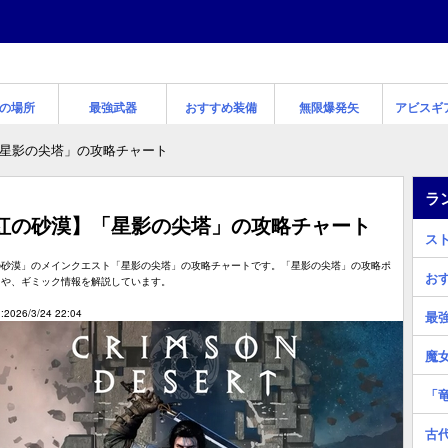
の場所
最強武器
おすすめ装備
無限爆発矢
アビスギ
星影の尖塔」の攻略チャート
ラ
紅の砂漠】「星影の尖塔」の攻略チャート
ス
の砂漠」のメインクエスト「星影の尖塔」の攻略チャートです。「星影の尖塔」の攻略ポ
お
トや、ギミック情報を解説しています。
2026/3/24 22:04
最
魔
「
古