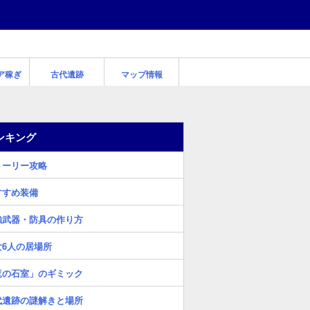
ア稼ぎ
古代遺跡
マップ情報
ンキング
トーリー攻略
すすめ装備
強武器・防具の作り方
女6人の居場所
竜の石室」のギミック
代遺跡の謎解きと場所