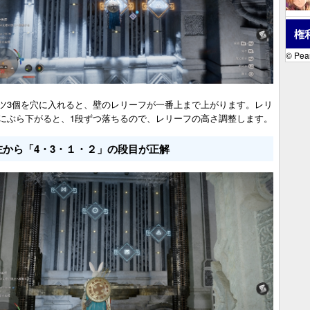
権
© Pear
ツ3個を穴に入れると、壁のレリーフが一番上まで上がります。レリ
にぶら下がると、1段ずつ落ちるので、レリーフの高さ調整します。
左から「4・3・１・２」の段目が正解