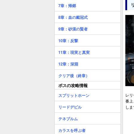
7章：帰郷
8章：血の戴冠式
9章：砂漠の賢者
10章：反撃
11章：現実と真実
12章：深淵
クリア後（終章）
ボスの攻略情報
レリ
スプリットホーン
番上
リードデビル
しま
テネブルム
カラスを呼ぶ者