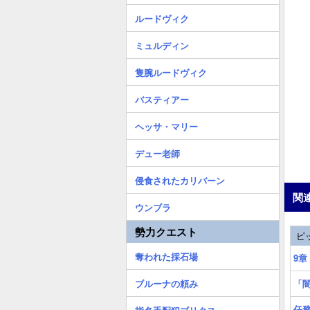
ルードヴィク
ミュルディン
隻腕ルードヴィク
バスティアー
ヘッサ・マリー
デュー老師
侵食されたカリバーン
関
ウンブラ
勢力クエスト
ピ
奪われた採石場
9
ブルーナの頼み
「
任務