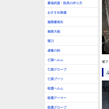
最強武器・防具の作り方
おすすめ装備
無限爆発矢
無限大砲
環刀
虚像の剣
亡国ヘルム
紫ア
亡国グローブ
亡国ブーツ
呪霜ヘルム
呪霜アーマー
呪霜グローブ