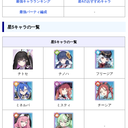
最強キャラランキング
星4のおすすめキャラ
最強パーティ編成
-
星5キャラの一覧
星5キャラの一覧
チトセ
ナノハ
フリージア
ミネルバ
ミスティ
チーシア
-