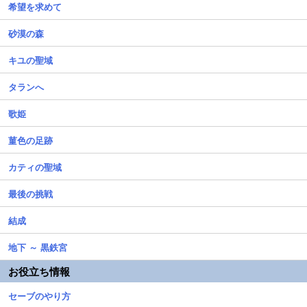
希望を求めて
砂漠の森
キユの聖域
タランへ
歌姫
菫色の足跡
カティの聖域
最後の挑戦
結成
地下 ～ 黒鉄宮
お役立ち情報
セーブのやり方