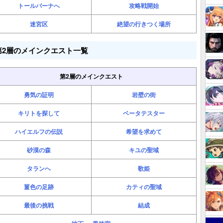
トールバーナへ
攻略戦開始
迷宮区
絶望の行きつく場所
第2層のメインクエスト一覧
第2層のメインクエスト
勇気の証明
岩壁の街
キリトを探して
ベータテスター
ハイエルフの伝説
希望を求めて
砂漠の森
キユの聖域
タランへ
歌姫
菫色の足跡
カティの聖域
最後の挑戦
結成