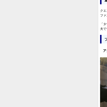
クエ
ファ
「タ
夫で
ア