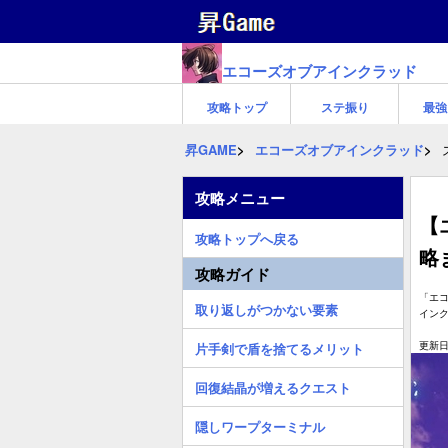
エコーズオブアインクラッド
攻略トップ
ステ振り
最強
昇GAME
エコーズオブアインクラッド
攻略メニュー
【
攻略トップへ戻る
略
攻略ガイド
「エコ
取り返しがつかない要素
イン
更新日:
片手剣で盾を捨てるメリット
回復結晶が増えるクエスト
隠しワープターミナル