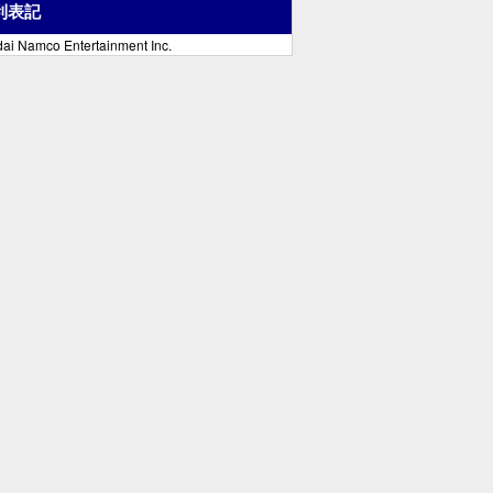
利表記
ai Namco Entertainment Inc.