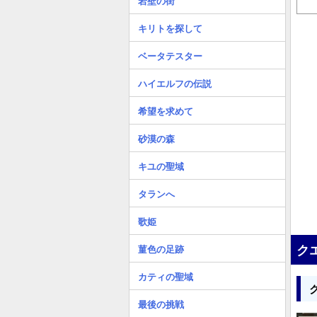
岩壁の街
キリトを探して
ベータテスター
ハイエルフの伝説
希望を求めて
砂漠の森
キユの聖域
タランへ
歌姫
ク
菫色の足跡
カティの聖域
最後の挑戦