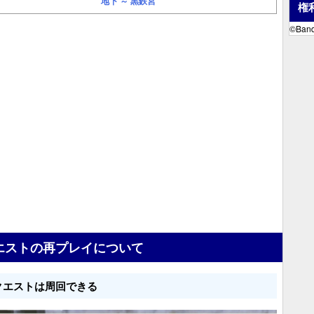
地下 ～ 黒鉄宮
権
©Band
エストの再プレイについて
クエストは周回できる