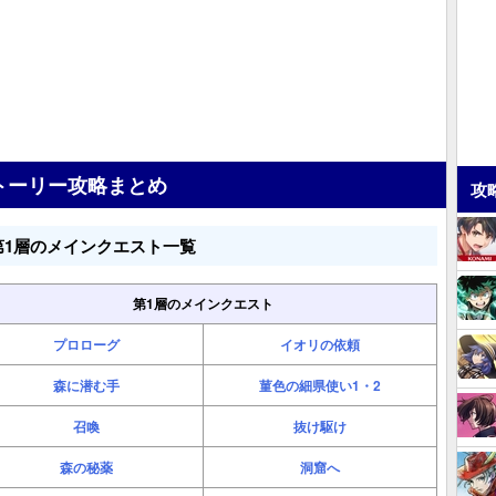
トーリー攻略まとめ
攻
第1層のメインクエスト一覧
第1層のメインクエスト
プロローグ
イオリの依頼
森に潜む手
菫色の細県使い1・2
召喚
抜け駆け
森の秘薬
洞窟へ