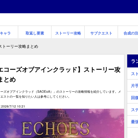
キャラ
取返し要素
ストーリー攻略
サブクエスト
合成の
ストーリー攻略まとめ
ラ
エコーズオブアインクラッド】ストーリー攻
ス
まとめ
片
ーズオブアインクラッド（SAOEoA）」のストーリーの攻略情報を紹介しています。メ
クエストの一覧を知りたい人は参考にしてください。
回
2026/7/12 10:21
ス
最