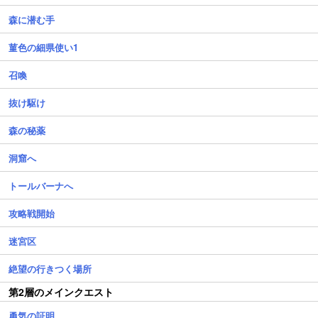
森に潜む手
菫色の細県使い1
召喚
抜け駆け
森の秘薬
洞窟へ
トールバーナへ
攻略戦開始
迷宮区
絶望の行きつく場所
第2層のメインクエスト
勇気の証明