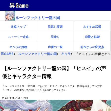
ルーンファクトリー龍の国
攻略トップ
取返し要素
おすすめ武器
ストーリー攻略
里造り
恋愛と結婚
キャラの好物
声優の一覧
前作からの変更点
昇GAME
ルーンファクトリー龍の国
キャラ
「ヒスイ」の声優とキャ
【ルーンファクトリー龍の国】「ヒスイ」の声
優とキャラクター情報
「ルーンファクトリー 龍の国」における「ヒスイ」のキャラクター情報を紹介しています。
「ヒスイ」の声優などを知りたい人は参考にしてください。
更新日:2025/6/2 12:59