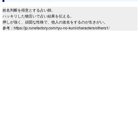
姓名判断を得意とする占い師。
ハッキリした物言いで占い結果を伝える。
押しが強く、頑固な性格で、他人の改名をするのが生きがい。
参考：https://jp.runefactory.com/ryu-no-kuni/characters/others1/