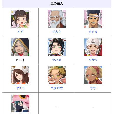
里の住人
すず
サカキ
タクミ
ヒスイ
ツバメ
クサツ
ヤチヨ
コタロウ
ザザ
-
-