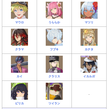
マウロ
うららか
マツリ
クラマ
フブキ
カナタ
カイ
クラリス
イカルガ
-
ピリカ
ツイラン