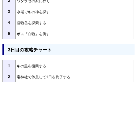
2
ワタラセの家に行く
3
水場で冬の神を探す
4
雪狼岳を探索する
5
ボス「白狼」を倒す
3日目の攻略チャート
1
冬の里を復興する
2
竜神社で休息して1日を終了する