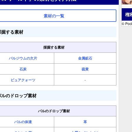
権
素材の一覧
© Pock
採掘する素材
採掘する素材
パルジウムの欠片
金属鉱石
石炭
硫黄
ピュアクォーツ
-
パルのドロップ素材
パルのドロップ素材
パルの体液
革