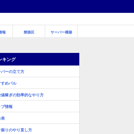
情報
禁猟区
サーバー構築
ンキング
ーバーの立て方
すすめパル
験値稼ぎの効率的なやり方
ップ情報
合表
テ振りのやり直し方