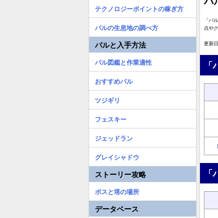
パル
テクノロジーポイントの稼ぎ方
「パ
パルの生息地の調べ方
点や
パルと入手方法
更新日:
パル図鑑と作業適性
「
おすすめパル
ツジギリ
フェスキー
ジェッドラン
グレイシャドウ
「
ストーリー攻略
ボスと塔の場所
データベース