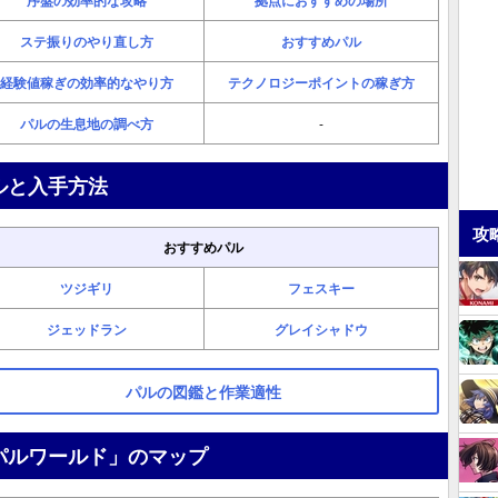
序盤の効率的な攻略
拠点におすすめの場所
ステ振りのやり直し方
おすすめパル
経験値稼ぎの効率的なやり方
テクノロジーポイントの稼ぎ方
パルの生息地の調べ方
-
ルと入手方法
攻
おすすめパル
ツジギリ
フェスキー
ジェッドラン
グレイシャドウ
パルの図鑑と作業適性
パルワールド」のマップ