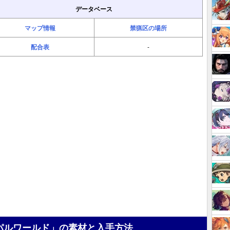
データベース
マップ情報
禁猟区の場所
配合表
-
パルワールド」の素材と入手方法