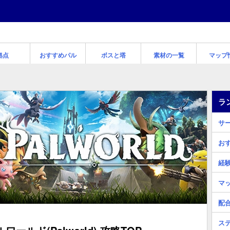
拠点
おすすめパル
ボスと塔
素材の一覧
マップ
ラ
サ
お
経
マ
配
ス