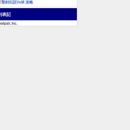
聖剣伝説VoM 攻略
利表記
etpair, Inc.