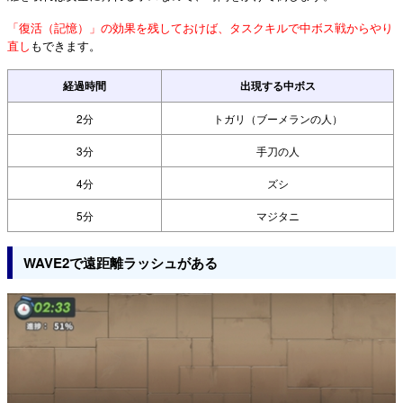
「復活（記憶）」の効果を残しておけば、タスクキルで中ボス戦からやり
直し
もできます。
経過時間
出現する中ボス
2分
トガリ（ブーメランの人）
3分
手刀の人
4分
ズシ
5分
マジタニ
WAVE2で遠距離ラッシュがある