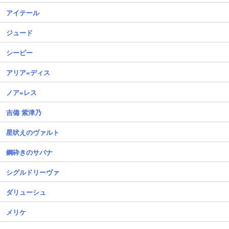
アイテール
ジュード
シーピー
アリア=ディス
ノア=レス
吉備 紫津乃
星吠えのヴァルト
鋼砕きのサバナ
シグルドリーヴァ
ダリューシュ
メリケ