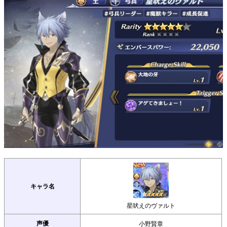
キャラ名
星吠えのヴァルト
声優
小野賢章