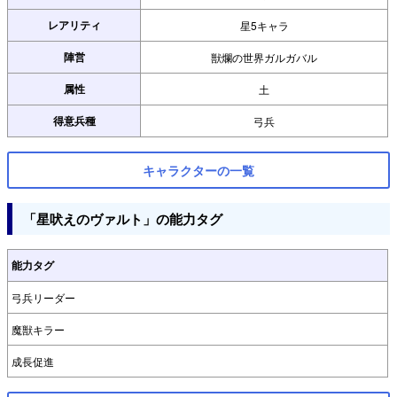
レアリティ
星5キャラ
陣営
獣爛の世界ガルガバル
属性
土
得意兵種
弓兵
キャラクターの一覧
「星吠えのヴァルト」の能力タグ
能力タグ
弓兵リーダー
魔獣キラー
成長促進