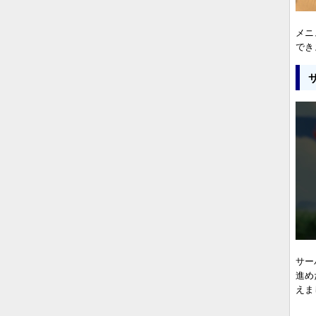
メニ
でき
サー
進め
えま