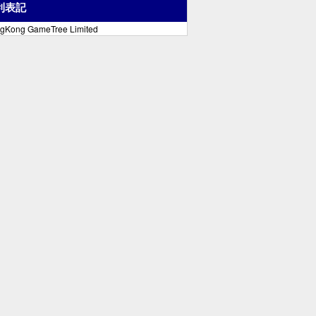
利表記
gKong GameTree Limited