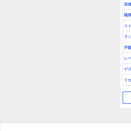
高
職
ス
ラ
序
レ
ゲ
リ