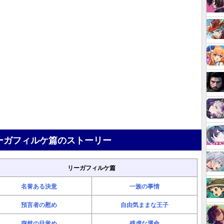
ーガフィルケ篇のストーリー
リーガフィルケ篇
名誉ある決意
一族の事情
預言者の慰め
自由気ままな王子
突然の目覚め
残虐な運命