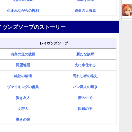
生まれながらの権利
運命の大海原
イヴンズソープのストーリー
レイヴンズソープ
白鳥の道の故郷
新たな故郷
同盟地図
光に奉仕する
結社の破壊
隠れし者の略史
ヴァイキングの傭兵
パン職人の嘆き
賢き友人
夢の中で
女狩人
因縁の中
導きの光
-