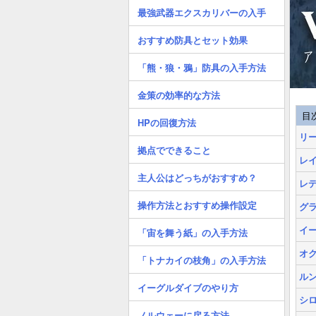
最強武器エクスカリバーの入手
おすすめ防具とセット効果
「熊・狼・鴉」防具の入手方法
金策の効率的な方法
目
HPの回復方法
リ
拠点でできること
レ
主人公はどっちがおすすめ？
レ
操作方法とおすすめ操作設定
グ
イ
「宙を舞う紙」の入手方法
オ
「トナカイの枝角」の入手方法
ル
イーグルダイブのやり方
シ
ノルウェーに戻る方法