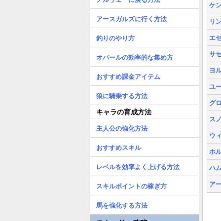
ケ
アースガルズに行く方法
リ
エ
釣りのやり方
サ
オパールの効率的な集め方
ヨ
おすすめ課金アイテム
ユ
狼に騎乗する方法
グ
キャラの育成方法
ス
主人公の強化方法
ウ
おすすめスキル
ホ
レベルを効率よく上げる方法
ハ
ア
スキルポイントの稼ぎ方
馬を強化する方法