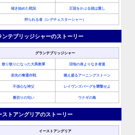
傾き始めた戦況
王冠をかぶる頭は重し
狩られる者（レデチェスターシャー）
ランテブリッジシャーのストーリー
グランテブリッジシャー
散り散りになった大異教軍
沼地の身よりなき者達
栄光の奪還作戦
燃え盛るアーニングストーン
不信心な神父
レイヴンズバーグを襲撃せよ
裏切りの匂い
ウナギの島
ーストアングリアのストーリー
イーストアングリア