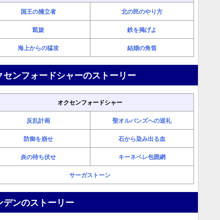
国王の擁立者
北の民のやり方
凱旋
鉄を掲げよ
海上からの猛攻
結婚の角笛
クセンフォードシャーのストーリー
オクセンフォードシャー
反乱計画
聖オルバンズへの巡礼
防御を崩せ
石から染み出る血
炎の待ち伏せ
キーネベレ包囲網
サーガストーン
ンデンのストーリー