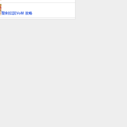
聖剣伝説VoM 攻略