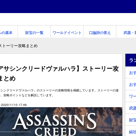
ルの基本
財宝の一覧
ワールドイベント
口論詩の答え
武器・
ストーリー攻略まとめ
ラ
アサシンクリードヴァルハラ】ストーリー攻
お
まとめ
お
サシンクリードヴァルハラ」のストーリーの攻略情報を掲載しています。ストーリーの進
や、攻略ポイントなどを解説しています。
ワ
2020/11/10 17:46
武
財
結