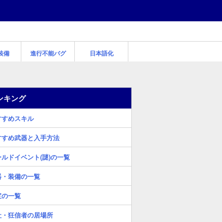
装備
進行不能バグ
日本語化
ンキング
すすめスキル
すすめ武器と入手方法
ールドイベント(謎)の一覧
器・装備の一覧
宝の一覧
社・狂信者の居場所