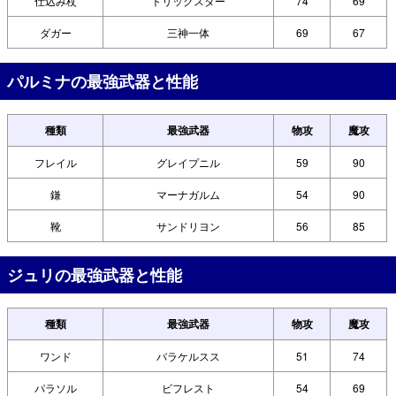
仕込み杖
トリックスター
74
69
ダガー
三神一体
69
67
パルミナの最強武器と性能
種類
最強武器
物攻
魔攻
フレイル
グレイプニル
59
90
鎌
マーナガルム
54
90
靴
サンドリヨン
56
85
ジュリの最強武器と性能
種類
最強武器
物攻
魔攻
ワンド
バラケルスス
51
74
パラソル
ビフレスト
54
69