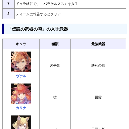
7
ドゥラ峡谷で、「バラケルスス」を入手
8
ディームに報告するとクリア
「伝説の武器の噂」の入手武器
キャラ
種類
最強武器
片手剣
勝利の剣
ヴァル
槍
雷霞
カリナ
刀
天羽々斬