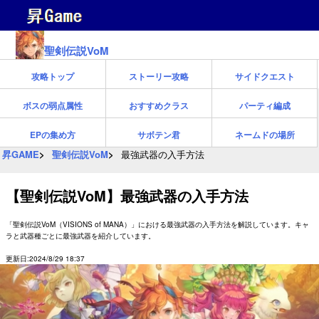
聖剣伝説VoM
攻略トップ
ストーリー攻略
サイドクエスト
ボスの弱点属性
おすすめクラス
パーティ編成
EPの集め方
サボテン君
ネームドの場所
昇GAME
聖剣伝説VoM
最強武器の入手方法
【聖剣伝説VoM】最強武器の入手方法
「聖剣伝説VoM（VISIONS of MANA）」における最強武器の入手方法を解説しています。キャ
ラと武器種ごとに最強武器を紹介しています。
更新日:2024/8/29 18:37