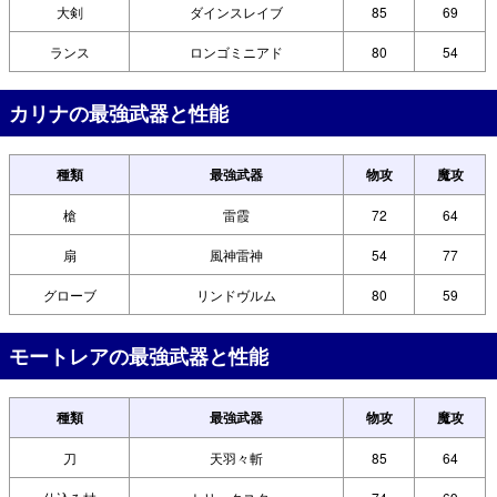
大剣
ダインスレイブ
85
69
ランス
ロンゴミニアド
80
54
カリナの最強武器と性能
種類
最強武器
物攻
魔攻
槍
雷霞
72
64
扇
風神雷神
54
77
グローブ
リンドヴルム
80
59
モートレアの最強武器と性能
種類
最強武器
物攻
魔攻
刀
天羽々斬
85
64