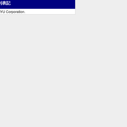
利表記
YU Corporation.