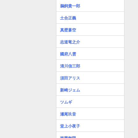
鵜飼貴一郎
土合正義
真壁蒼空
志道竜之介
國府八雲
清川信三郎
須田アリス
新崎ジェム
ツムギ
瀬尾玖音
堂上小夜子
海藤無限