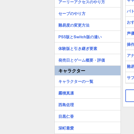
アーリーアクセスのやり方
バ
セーブのやり方
お
難易度の変更方法
声
PS5版とSwitch版の違い
操
体験版と引き継ぎ要素
ア
発売日とゲーム概要・評価
難
キャラクター
サ
キャラクターの一覧
霧積真凛
西島佐理
目黒仁香
深町最愛