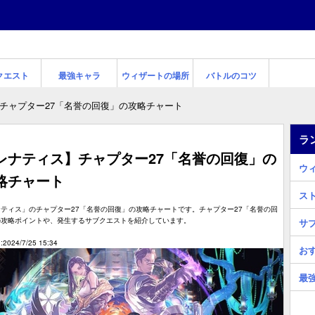
クエスト
最強キャラ
ウィザートの場所
バトルのコツ
チャプター27「名誉の回復」の攻略チャート
ラ
レナティス】チャプター27「名誉の回復」の
ウ
略チャート
ス
ティス」のチャプター27「名誉の回復」の攻略チャートです。チャプター27「名誉の回
の攻略ポイントや、発生するサブクエストを紹介しています。
サ
2024/7/25 15:34
お
最