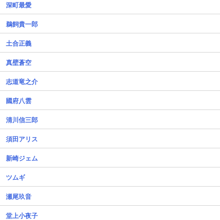
深町最愛
鵜飼貴一郎
土合正義
真壁蒼空
志道竜之介
國府八雲
清川信三郎
須田アリス
新崎ジェム
ツムギ
瀬尾玖音
堂上小夜子