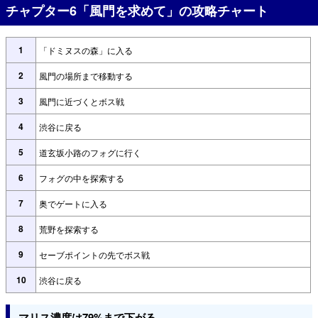
チャプター6「風門を求めて」の攻略チャート
1
「ドミヌスの森」に入る
2
風門の場所まで移動する
3
風門に近づくとボス戦
4
渋谷に戻る
5
道玄坂小路のフォグに行く
6
フォグの中を探索する
7
奥でゲートに入る
8
荒野を探索する
9
セーブポイントの先でボス戦
10
渋谷に戻る
マリス濃度は79%まで下がる