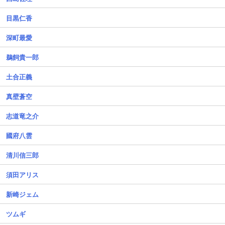
目黒仁香
深町最愛
鵜飼貴一郎
土合正義
真壁蒼空
志道竜之介
國府八雲
清川信三郎
須田アリス
新崎ジェム
ツムギ