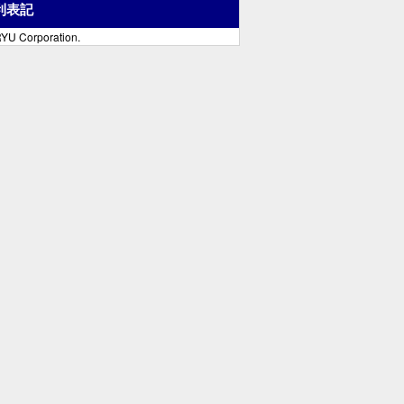
利表記
YU Corporation.