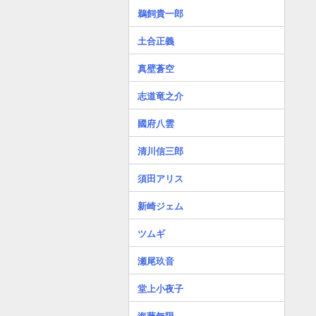
鵜飼貴一郎
土合正義
真壁蒼空
志道竜之介
國府八雲
清川信三郎
須田アリス
新崎ジェム
ツムギ
瀬尾玖音
堂上小夜子
海藤無限