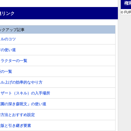
権
© FUR
連リンク
ックアップ記事
トルのコツ
材の使い道
ャラクターの一覧
優の一覧
ベル上げの効率的なやり方
ィザート（スキル）の入手場所
庭園の深き森呪文」の使い道
作方法とおすすめ設定
験版と引き継ぎ要素