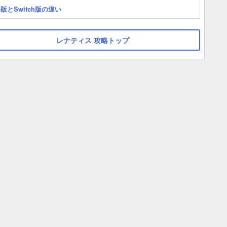
5版とSwitch版の違い
レナティス 攻略トップ