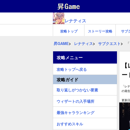
レナティス
攻略トップ
ストーリー攻略
サブ
昇GAME
レナティス
サブクエスト
「
攻略メニュー
【
攻略トップへ戻る
ー
攻略ガイド
「レ
取り返しがつかない要素
の発
更新日:
ウィザートの入手場所
最強キャラランキング
おすすめスキル