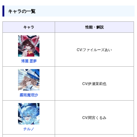
キャラの一覧
キャラ
性能・解説
CV:ファイルーズあい
博麗 霊夢
CV:伊瀬茉莉也
霧雨魔理沙
CV:間宮くるみ
チルノ