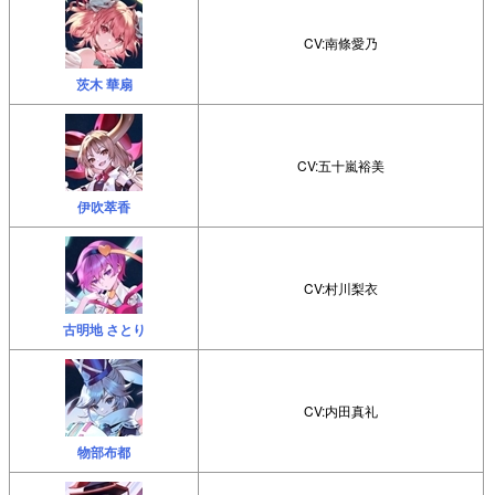
CV:南條愛乃
茨木 華扇
CV:五十嵐裕美
伊吹萃香
CV:村川梨衣
古明地 さとり
CV:内田真礼
物部布都