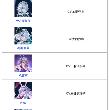
CV:加隈亜衣
十六夜咲夜
CV:大西沙織
魂魄 妖夢
CV:田村ゆかり
八雲紫
CV:松井恵理子
鈴仙