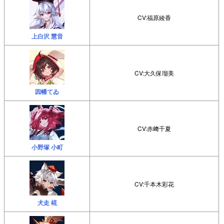
CV:福原綾香
上白沢 慧音
CV:大久保瑠美
因幡てゐ
CV:赤﨑千夏
小野塚 小町
CV:千本木彩花
犬走 椛