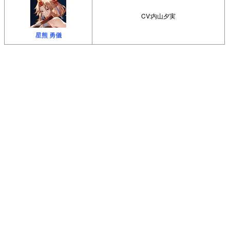
CV:内山夕実
星熊 勇儀