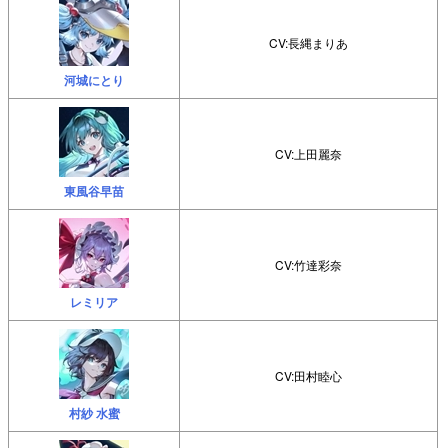
CV:長縄まりあ
河城にとり
CV:上田麗奈
東風谷早苗
CV:竹達彩奈
レミリア
CV:田村睦心
村紗 水蜜