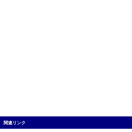
関連リンク