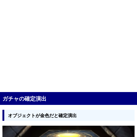
ガチャの確定演出
オブジェクトが金色だと確定演出