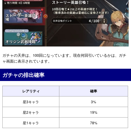
ガチャの天井は、100回になっています。現在何回引いているかは、ガチ
ャ画面に表示されています。
ガチャの排出確率
レアリティ
確率
星3キャラ
3%
星2キャラ
19%
星1キャラ
78%