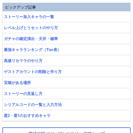
ピックアップ記事
ストーリー加入キャラの一覧
レベル上げとリセットのやり方
ガチャの確定演出・天井・確率
最強キャラランキング（Tier表）
高速リセマラのやり方
ゲストアカウントの削除と作り方
宝箱がある場所
ストーリーの見返し方
シリアルコードの一覧と入力方法
星2・星1のおすすめキャラ