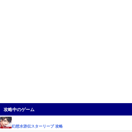
攻略中のゲーム
幻想水滸伝スターリープ 攻略